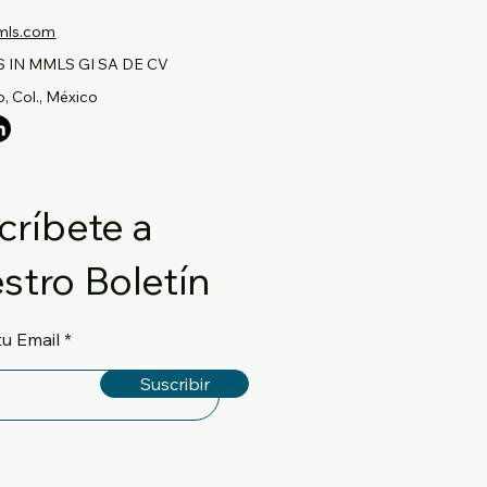
mls.com
 IN MMLS GI SA DE CV
, Col., México
críbete a
stro Boletín
tu Email
Suscribir