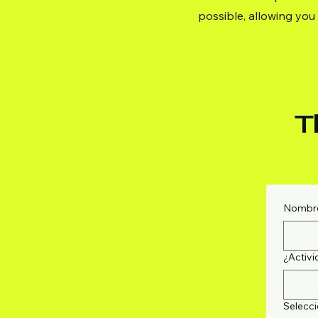
possible, allowing you 
T
Nombre
¿Activi
Selecci