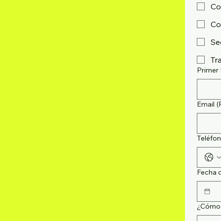
Co
Co
Se
Tr
Primer
Email
(
Teléfo
Fecha 
¿Cómo c