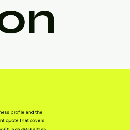
ion
ness profile and the
ent quote that covers
uote is as accurate as