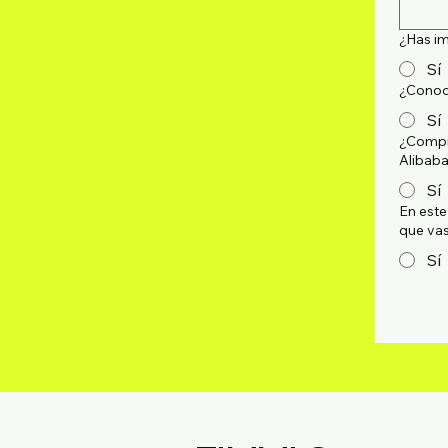
¿Has i
Sí
¿Conoce
Sí
¿Compra
Alibab
Sí
En este
que vas
Sí